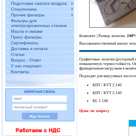
Подготовка сжатого воздуха
Спецтехника
Прочие фильтры
Фильтры для
электроэрозионных станков
Масла и смазки
Комплект | Размер лопатки:
240*
Пресс фильтры
Сертификаты
Высококачественный аналог лопа
Доставка и оплата
Статьи
Графитовые лопатки (роторный
Вопрос - Ответ
повышенную термостойкость. Он
У нас покупают
фрикционным нагрузкам в момент
Контакты
Подходят для вакуумных насосов
KDT / KVT 2.140
ОБРАТНАЯ СВЯЗЬ
KDT / KVT 3.140
KL 1.140
Цена: по запросу