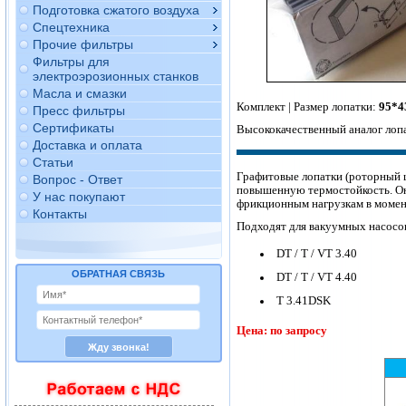
Подготовка сжатого воздуха
Спецтехника
Прочие фильтры
Фильтры для
электроэрозионных станков
Масла и смазки
Комплект | Размер лопатки:
95*4
Пресс фильтры
Сертификаты
Высококачественный аналог лопа
Доставка и оплата
Статьи
Графитовые лопатки (роторный
Вопрос - Ответ
повышенную термостойкость. Он
У нас покупают
фрикционным нагрузкам в момент
Контакты
Подходят для вакуумных насосов
DT / T / VT 3.40
ОБРАТНАЯ СВЯЗЬ
DT / T / VT 4.40
T 3.41DSK
Цена: по запросу