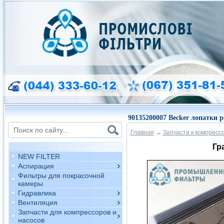
90135200007 Becker лопатки 
Главная
→
Запчасти к компресс
Гр
NEW FILTER
Аспирация
Фильтры для покрасочной
камеры
Гидравлика
Вентиляция
Запчасти для компрессоров и
насосов