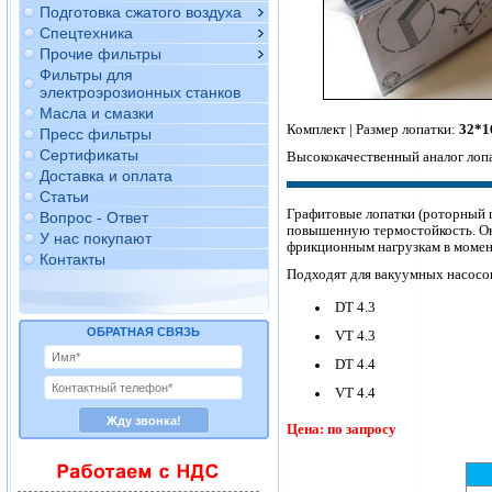
Подготовка сжатого воздуха
Спецтехника
Прочие фильтры
Фильтры для
электроэрозионных станков
Масла и смазки
Комплект | Размер лопатки:
32*1
Пресс фильтры
Сертификаты
Высококачественный аналог лопа
Доставка и оплата
Статьи
Графитовые лопатки (роторный
Вопрос - Ответ
повышенную термостойкость. Он
У нас покупают
фрикционным нагрузкам в момент
Контакты
Подходят для вакуумных насосов
DT 4.3
ОБРАТНАЯ СВЯЗЬ
VT 4.3
DT 4.4
VT 4.4
Цена: по запросу