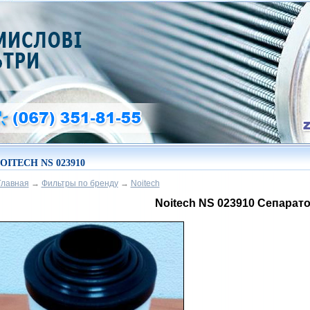
OITECH NS 023910
Главная
→
Фильтры по бренду
→
Noitech
Noitech NS 023910 Сепарат