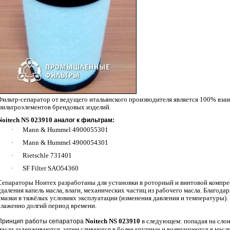
Фильтр-сепаратор от ведущего итальянского производителя является 100% вз
фильтроэлементов брендовых изделий
.
Noitech
NS 023910
аналог к фильтрам:
·
Mann & Hummel 4900055301
·
Mann & Hummel 4900054301
·
Rietschle 731401
·
SF Filter SAO54360
Сепараторы Ноитех разработаны для установки в роторный и винтовой компре
удаления капель масла, влаги, механических частиц из рабочего масла. Благод
смазки в тяжёлых условиях эксплуатации (изменения давления и температуры). 
слаженно долгий период времени.
Noitech
NS 023910
в следующем: попадая на слои
Принцип работы сепаратора
масла задерживаются, затем сливаются в более крупные и возвращаются в масл