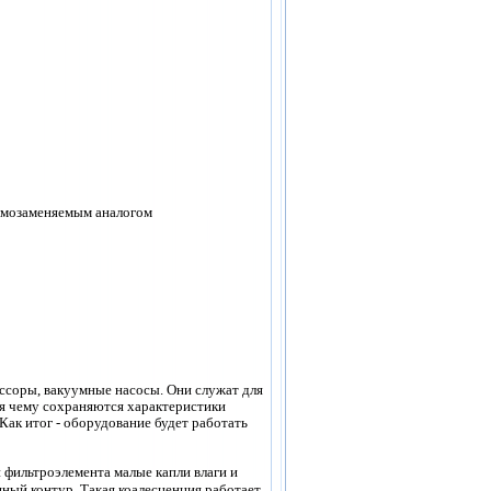
аимозаменяемым аналогом
ссоры, вакуумные насосы. Они служат для
аря чему сохраняются характеристики
Как итог - оборудование будет работать
 фильтроэлемента малые капли влаги и
яный контур. Такая коалесценция работает