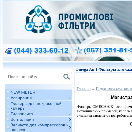
Omega Air l Фильтры для сжа
Главная
→
Подготовка сжатого 
NEW FILTER
Магистр
Аспирация
Фильтры для покрасочной
Фильтры OMEGA AIR - это промы
камеры
механических примесей, капель 
Гидравлика
элемента зависит от потребител
Вентиляция
Запчасти для компрессоров и
насосов