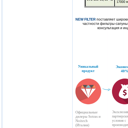
NEW FILTER
поставляет широкий
частности фильтры-сапуны 
консультация и и
Уникальный
Эконо
продукт
40
Официальные
Эксклюзи
дилеры Sotras и
партнерски
Noitech
условия с
(Италия)
производи