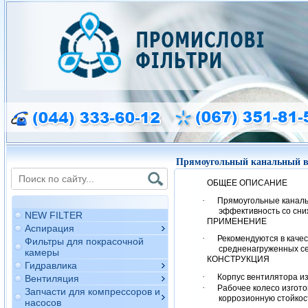
Прямоугольный канальный в
ОБЩЕЕ ОПИСАНИЕ
·
Прямоугольные каналь
эффективность со сн
NEW FILTER
ПРИМЕНЕНИЕ
Аспирация
·
Рекомендуются в каче
Фильтры для покрасочной
средненагруженных се
камеры
КОНСТРУКЦИЯ
Гидравлика
·
Корпус вентилятора из
Вентиляция
·
Рабочее колесо изгото
Запчасти для компрессоров и
коррозионную стойкос
насосов