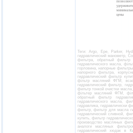
позволяют
удерживат
минимальн
цены
Теги:
A
rgo,
E
pe,
P
arker,
H
y
гидравлический манометр, Со
фильтра, обратный фильтр 
гидравлического масла, філ
горловина, напорные фильтры
напорного фильтра, корпус
гидравлический фильтр купи
фільтр масляний ФГМ, вса
гидравлический фильтр, гид
фильтр тонкой очистки масла
фільтер масляний ФГМ, філь
обратный фильтр гидравли
гидравлического масла, фил
гидравлика, гидравлически ф
фильтр, фильтр для масла г
гидравлический сливной, фи
купить, фильтр гидравлическо
производство масляных филь
аналоги масляных фильтро
гидравлический хюдак в Ки