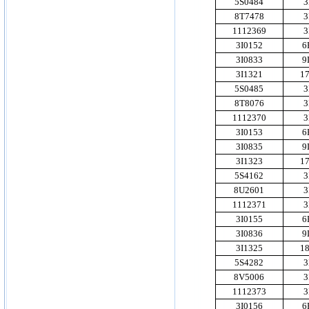
5S0484
3
8T7478
3
1112369
3
3I0152
6
3I0833
9
3I1321
1
5S0485
3
8T8076
3
1112370
3
3I0153
6
3I0835
9
3I1323
1
5S4162
3
8U2601
3
1112371
3
3I0155
6
3I0836
9
3I1325
1
5S4282
3
8V5006
3
1112373
3
3I0156
6