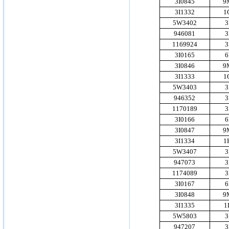
3I0845
9
3I1332
1
5W3402
3
946081
3
1169924
3
3I0165
6
3I0846
9
3I1333
1
5W3403
3
946352
3
1170189
3
3I0166
6
3I0847
9
3I1334
1
5W3407
3
947073
3
1174089
3
3I0167
6
3I0848
9
3I1335
1
5W5803
3
947207
3