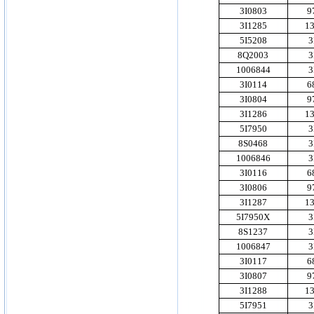
3I0803
9
3I1285
1
5I5208
3
8Q2003
3
1006844
3
3I0114
6
3I0804
9
3I1286
1
5I7950
3
8S0468
3
1006846
3
3I0116
6
3I0806
9
3I1287
1
5I7950X
3
8S1237
3
1006847
3
3I0117
6
3I0807
9
3I1288
1
5I7951
3