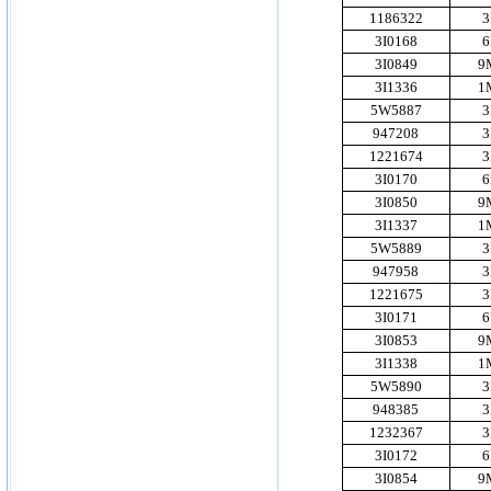
1186322
3
3I0168
6
3I0849
9
3I1336
1
5W5887
3
947208
3
1221674
3
3I0170
6
3I0850
9
3I1337
1
5W5889
3
947958
3
1221675
3
3I0171
6
3I0853
9
3I1338
1
5W5890
3
948385
3
1232367
3
3I0172
6
3I0854
9