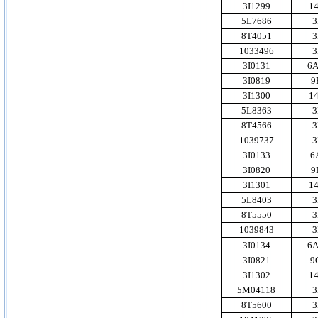
3I1299
1
5L7686
3
8T4051
3
1033496
3
3I0131
6A
3I0819
9
3I1300
1
5L8363
3
8T4566
3
1039737
3
3I0133
6
3I0820
9
3I1301
1
5L8403
3
8T5550
3
1039843
3
3I0134
6A
3I0821
9
3I1302
1
5M04118
3
8T5600
3