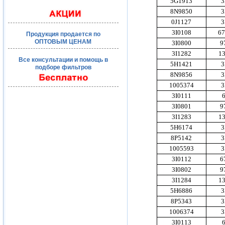
5G1913
3
8N9850
3
0J1127
3
3I0108
6
Продукция продается по
ОПТОВЫМ ЦЕНАМ
3I0800
9
3I1282
1
Все консультации и помощь в
5H1421
3
подборе фильтров
8N9856
3
1005374
3
3I0111
3I0801
9
3I1283
1
5H6174
3
8P5142
3
1005593
3
3I0112
6
3I0802
9
3I1284
1
5H6886
3
8P5343
3
1006374
3
3I0113