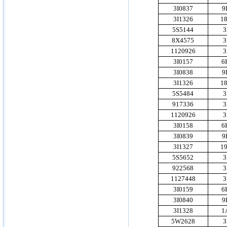
3I0837
9
3I1326
1
5S5144
3
8X4575
3
1120926
3
3I0157
6
3I0838
9
3I1326
1
5S5484
3
917336
3
1120926
3
3I0158
6
3I0839
9
3I1327
1
5S5652
3
922568
3
1127448
3
3I0159
6
3I0840
9
3I1328
1
5W2628
3