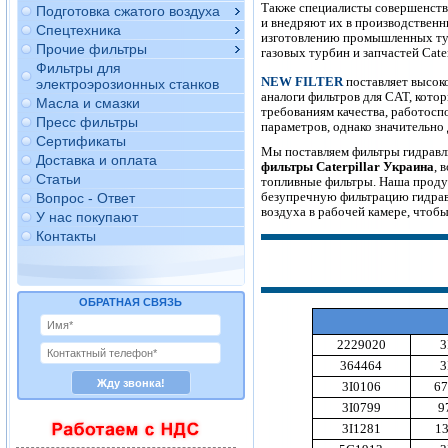
Также специалисты совершенст
Подготовка сжатого воздуха
и внедряют их в производствен
Спецтехника
изготовлению промышленных тур
Прочие фильтры
газовых турбин и запчастей Сaterp
Фильтры для
NEW FILTER
поставляет высок
электроэрозионных станков
аналоги фильтров для CAT, кот
Масла и смазки
требованиям качества, работосп
Пресс фильтры
параметров, однако значительно
Сертификаты
Мы поставляем фильтры гидравл
Доставка и оплата
фильтры Сaterpillar Украина
, 
Статьи
топливные фильтры. Наша проду
безупречную фильтрацию гидрав
Вопрос - Ответ
воздуха в рабочей камере, чтоб
У нас покупают
Контакты
ОБРАТНАЯ СВЯЗЬ
2229020
3
364464
3
3I0106
6
3I0799
9
3I1281
1