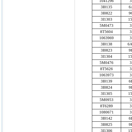
1041296
3
3I0135
6
3I0822
9
3I1303
1
5M0473
3
8T5604
3
1063969
3
3I0138
6A
3I0823
9
3I1304
1
5M0476
3
8T5626
3
1063973
3
3I0139
6
3I0824
9
3I1305
1
5M0953
3
8T6289
3
1080671
3
3I0142
6
3I0825
9
3I1306
1