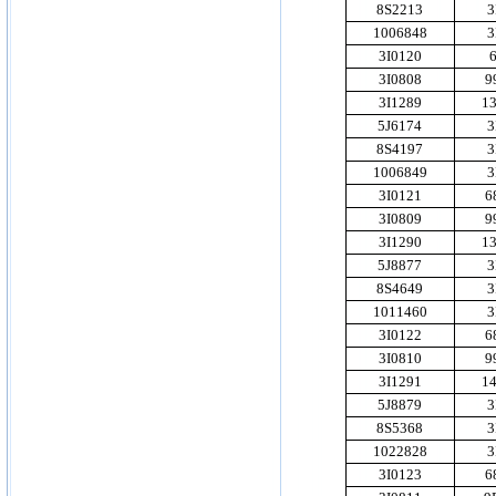
8S2213
3
1006848
3
3I0120
3I0808
9
3I1289
1
5J6174
3
8S4197
3
1006849
3
3I0121
6
3I0809
9
3I1290
1
5J8877
3
8S4649
3
1011460
3
3I0122
6
3I0810
9
3I1291
1
5J8879
3
8S5368
3
1022828
3
3I0123
6