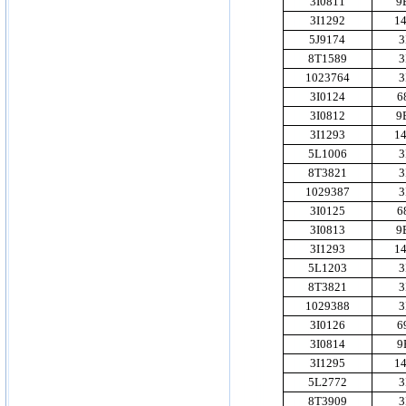
3I0811
9
3I1292
1
5J9174
3
8T1589
3
1023764
3
3I0124
6
3I0812
9
3I1293
1
5L1006
3
8T3821
3
1029387
3
3I0125
6
3I0813
9
3I1293
1
5L1203
3
8T3821
3
1029388
3
3I0126
6
3I0814
9
3I1295
1
5L2772
3
8T3909
3