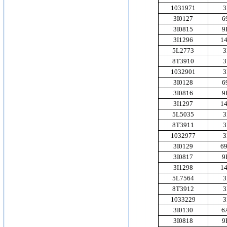
1031971
3
3I0127
6
3I0815
9
3I1296
1
5L2773
3
8T3910
3
1032901
3
3I0128
6
3I0816
9
3I1297
1
5L5035
3
8T3911
3
1032977
3
3I0129
6
3I0817
9
3I1298
1
5L7564
3
8T3912
3
1033229
3
3I0130
6
3I0818
9