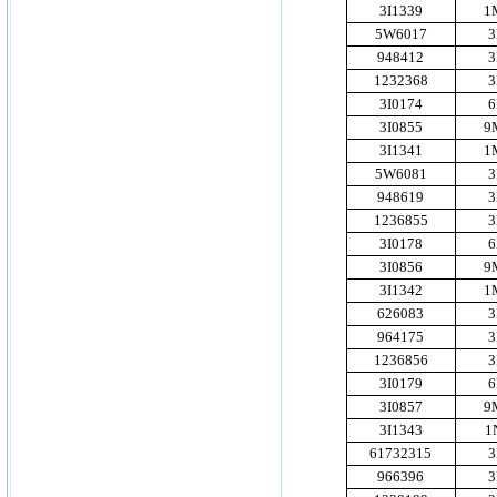
3I1339
1
5W6017
3
948412
3
1232368
3
3I0174
6
3I0855
9
3I1341
1
5W6081
3
948619
3
1236855
3
3I0178
6
3I0856
9
3I1342
1
626083
3
964175
3
1236856
3
3I0179
6
3I0857
9
3I1343
1
61732315
3
966396
3