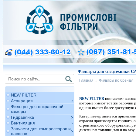
Фильтры для спецтехники 
Главная
→
Фильтры по бренду
Фи
NEW FILTER
NEW FILTER
поставляет высок
Аспирация
которые имеют тот же рабочий р
Фильтры для покрасочной
однако имеют более доступную 
камеры
Катерпиллер является признанн
Гидравлика
отрасли производства горного, с
Вентиляция
строительного оборудования, ра
Запчасти для компрессоров и
дизельном топливе, так и на газу.
насосов