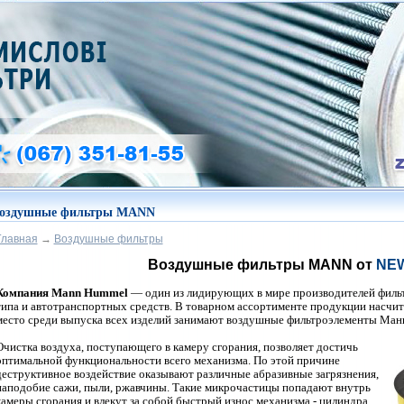
оздушные фильтры MANN
Главная
→
Воздушные фильтры
Воздушные фильтры MANN от
NEW
Компания Mann Hummel
— один из лидирующих в мире производителей филь
типа и автотранспортных средств. В товарном ассортименте продукции насчи
место среди выпуска всех изделий занимают воздушные
фильтроэлементы
Ман
Очистка воздуха, поступающего в камеру сгорания, позволяет достичь
оптимальной функциональности
всего механизма. По этой причине
деструктивное воздействие оказывают различные абразивные загрязнения,
наподобие сажи, пыли, ржавчины. Такие микрочастицы попадают внутрь
камеры сгорания и влекут за собой быстрый износ механизма - цилиндра.