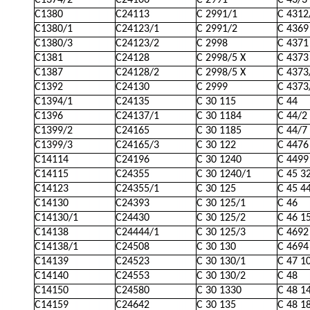
C1374/2
C24106
C 2991
C 43/3 
C1380
C24113
C 2991/1
C 4312
C1380/1
C24123/1
C 2991/2
C 4369
C1380/3
C24123/2
C 2998
C 4371
C1381
C24128
C 2998/5 X
C 4373
C1387
C24128/2
C 2998/5 X
C 4373
C1392
C24130
C 2999
C 4373
C1394/1
C24135
C 30 115
C 44
C1396
C24137/1
C 30 1184
C 44/2
C1399/2
C24165
C 30 1185
C 44/7 
C1399/3
C24165/3
C 30 122
C 4476
C14114
C24196
C 30 1240
C 4499
C14115
C24355
C 30 1240/1
C 45 3
C14123
C24355/1
C 30 125
C 45 4
C14130
C24393
C 30 125/1
C 46
C14130/1
C24430
C 30 125/2
C 46 1
C14138
C24444/1
C 30 125/3
C 4692
C14138/1
C24508
C 30 130
C 4694
C14139
C24523
C 30 130/1
C 47 1
C14140
C24553
C 30 130/2
C 48
C14150
C24580
C 30 1330
C 48 1
C14159
C24642
C 30 135
C 48 1