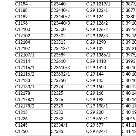
C1184
C23440
C 29 1219/1
C 3877
C1188
C23440/1
C 29 122/1
C 3877
C1189
C23440/2
C 29 124
C 3880
C1196
C23440/3
C 29 126/2
C 39 1
C12100
C23500
C 29 126/2
C 39 1
C12102
C23502
C 29 126/3
C 39 1
C12104
C23513
C 29 1290
C 39 2
C12107
C23513/1
C 29 132
C 39 2
C12107/1
C23589
C 29 1366/1
C 3975
C12114
C23610
C 29 1410
C 3993
C12116/1
C23610/3
C 29 1420
C 40 1
C12116/2
C23632/1
C 29 144
C 40 1
C12133
C23750
C 29 145
C 40 1
C12133/1
C2324
C 29 150
C 40 1
C12178
C2325
C 29 168
C 40 1
C12178/1
C2326
C 29 198
C 40 1
C12178/2
C2329
C 29 198/1
C 40 1
C1213
C2330
C 29 200
C 40 1
C1226
C2332
C 29 352/1
C 4019
C1245
C2334/1
C 29 577
C 41 1
C1250
C2335
C 29 624/1
C 41 1