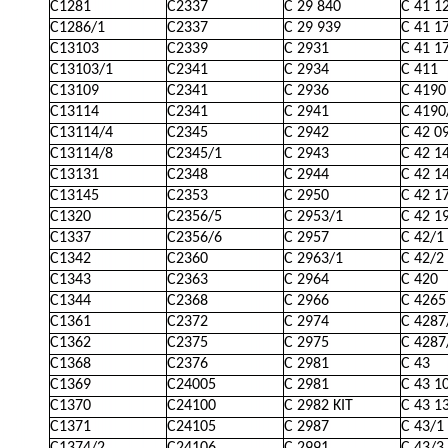
C1281
C2337
C 29 840
C 41 1
C1286/1
C2337
C 29 939
C 41 1
C13103
C2339
C 2931
C 41 1
C13103/1
C2341
C 2934
C 411
C13109
C2341
C 2936
C 4190
C13114
C2341
C 2941
C 4190
C13114/4
C2345
C 2942
C 42 0
C13114/8
C2345/1
C 2943
C 42 1
C13131
C2348
C 2944
C 42 1
C13145
C2353
C 2950
C 42 1
C1320
C2356/5
C 2953/1
C 42 1
C1337
C2356/6
C 2957
C 42/1
C1342
C2360
C 2963/1
C 42/2
C1343
C2363
C 2964
C 420
C1344
C2368
C 2966
C 4265
C1361
C2372
C 2974
C 4287
C1362
C2375
C 2975
C 4287
C1368
C2376
C 2981
C 43
C1369
C24005
C 2981
C 43 1
C1370
C24100
C 2982 KIT
C 43 1
C1371
C24105
C 2987
C 43/1