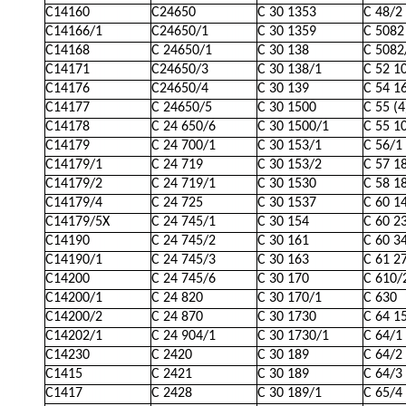
C14160
C24650
C 30 1353
C 48/2 
C14166/1
C24650/1
C 30 1359
C 5082
C14168
C 24650/1
C 30 138
C 5082
C14171
C24650/3
C 30 138/1
C 52 1
C14176
C24650/4
C 30 139
C 54 1
C14177
C 24650/5
C 30 1500
C 55 (4
C14178
C 24 650/6
C 30 1500/1
C 55 1
C14179
C 24 700/1
C 30 153/1
C 56/1 
C14179/1
C 24 719
C 30 153/2
C 57 1
C14179/2
C 24 719/1
C 30 1530
C 58 1
C14179/4
C 24 725
C 30 1537
C 60 1
C14179/5X
C 24 745/1
C 30 154
C 60 2
C14190
C 24 745/2
C 30 161
C 60 3
C14190/1
C 24 745/3
C 30 163
C 61 2
C14200
C 24 745/6
C 30 170
C 610/
C14200/1
C 24 820
C 30 170/1
C 630
C14200/2
C 24 870
C 30 1730
C 64 1
C14202/1
C 24 904/1
C 30 1730/1
C 64/1
C14230
C 2420
C 30 189
C 64/2
C1415
C 2421
C 30 189
C 64/3
C1417
C 2428
C 30 189/1
C 65/4