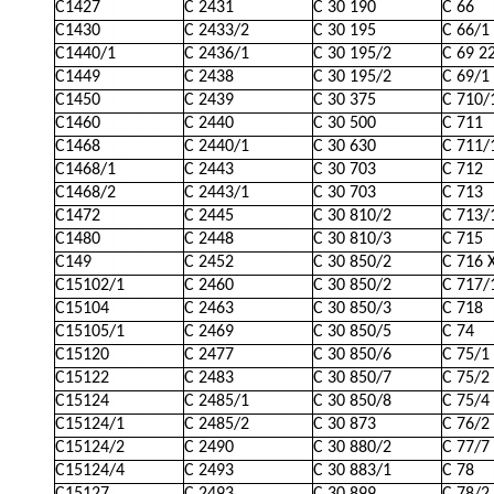
C1427
C 2431
C 30 190
C 66
C1430
C 2433/2
C 30 195
C 66/1
C1440/1
C 2436/1
C 30 195/2
C 69 2
C1449
C 2438
C 30 195/2
C 69/1
C1450
C 2439
C 30 375
C 710/
C1460
C 2440
C 30 500
C 711
C1468
C 2440/1
C 30 630
C 711/
C1468/1
C 2443
C 30 703
C 712
C1468/2
C 2443/1
C 30 703
C 713
C1472
C 2445
C 30 810/2
C 713/
C1480
C 2448
C 30 810/3
C 715
C149
C 2452
C 30 850/2
C 716 
C15102/1
C 2460
C 30 850/2
C 717/
C15104
C 2463
C 30 850/3
C 718
C15105/1
C 2469
C 30 850/5
C 74
C15120
C 2477
C 30 850/6
C 75/1
C15122
C 2483
C 30 850/7
C 75/2
C15124
C 2485/1
C 30 850/8
C 75/4
C15124/1
C 2485/2
C 30 873
C 76/2
C15124/2
C 2490
C 30 880/2
C 77/7
C15124/4
C 2493
C 30 883/1
C 78