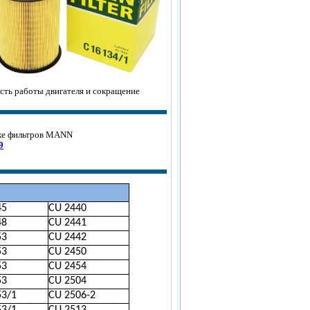
сть работы двигателя и сокращение
ке фильтров MANN
9
45
CU 2440
48
CU 2441
53
CU 2442
53
CU 2450
53
CU 2454
53
CU 2504
53/1
CU 2506-2