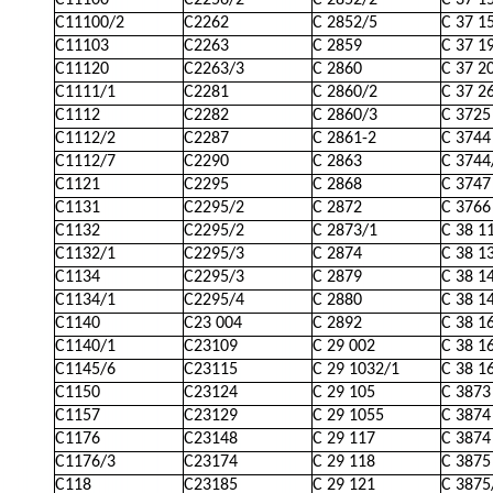
C11100
C2256/2
C 2852/2
C 37 1
C11100/2
C2262
C 2852/5
C 37 1
C11103
C2263
C 2859
C 37 1
C11120
C2263/3
C 2860
C 37 2
C1111/1
C2281
C 2860/2
C 37 2
C1112
C2282
C 2860/3
C 3725
C1112/2
C2287
C 2861-2
C 3744
C1112/7
C2290
C 2863
C 3744
C1121
C2295
C 2868
C 3747
C1131
C2295/2
C 2872
C 3766
C1132
C2295/2
C 2873/1
C 38 1
C1132/1
C2295/3
C 2874
C 38 1
C1134
C2295/3
C 2879
C 38 1
C1134/1
C2295/4
C 2880
C 38 1
C1140
C23 004
C 2892
C 38 1
C1140/1
C23109
C 29 002
C 38 1
C1145/6
C23115
C 29 1032/1
C 38 1
C1150
C23124
C 29 105
C 3873
C1157
C23129
C 29 1055
C 3874
C1176
C23148
C 29 117
C 3874
C1176/3
C23174
C 29 118
C 3875
C118
C23185
C 29 121
C 3875