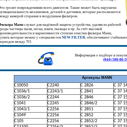
Это грозит повреждениями всего двигателя. Также может быть нарушена
функциональность механизмов, деталей и датчиков, которые располагаются
между
камерой сгорания и
воздушным фильтром.
Фильтра Mann
служат для надёжной защиты устройства, удаляя из рабочей
среды частицы пыли, песка, влаги, пыльцы и пр. За счёт высокой
производительности и вариативности степени очиcтки фильтры Манн,
купить которые можно у специалистов
NEW FILTER
, обеспечивают стабильно
периодов между ТО.
Информация о подборе и покуп
(044) 500-86-5
Артикулы MANN
C10050
C2240
C 2826
C 37 1
C1036/1
C2243/1
C 2841
C 37 1
C1036/2
C2244
C 2846
C 37 1
C1041
C2245
C 2846/2
C 37 1
C1043/1
C2256
C 2851
C 37 1
C1049
C2256
C 2852
C 37 1
C105
C2256
C 2852/2
C 37 1