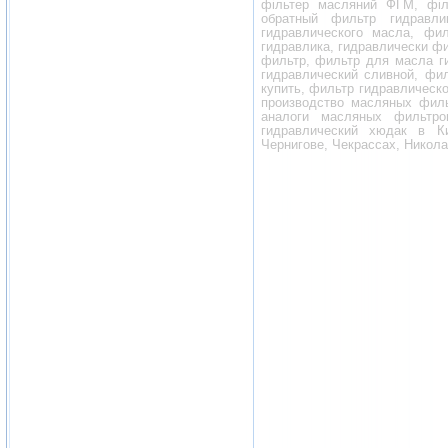
фільтер масляний ФГМ, філь
обратный фильтр гидравли
гидравлического масла, фил
гидравлика, гидравлически ф
фильтр, фильтр для масла г
гидравлический сливной, фи
купить, фильтр гидравлическо
производство масляных филь
аналоги масляных фильтро
гидравлический хюдак в Ки
Чернигове, Чекрассах, Никола