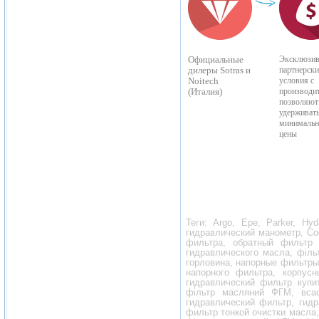
Официальные
Эксклюзи
дилеры Sotras и
партнерски
Noitech
условия с
(Италия)
производи
позволяют
удерживат
минимальн
цены
Теги:
A
rgo,
E
pe,
P
arker,
H
y
гидравлический манометр, Со
фильтра, обратный фильтр 
гидравлического масла, філ
горловина, напорные фильтры
напорного фильтра, корпус
гидравлический фильтр купи
фільтр масляний ФГМ, вса
гидравлический фильтр, гид
фильтр тонкой очистки масла