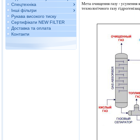
Мета очищення газу - усунення к
Спецтехніка
технологічного газу гідрогеніза
Інші фільтри
Рукава високого тиску
Сертифікати NEW FILTER
Доставка та оплата
Контакти