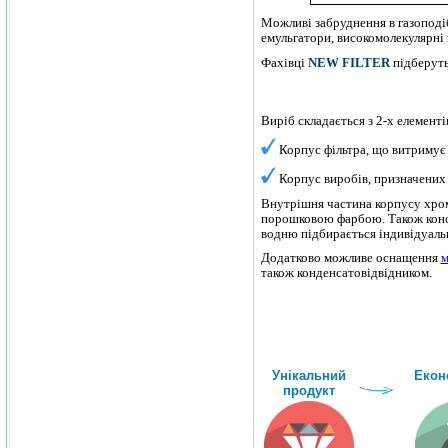
Можливі забруднення в газоподіб
емульгатори, високомолекулярні 
Фахівці
NEW FILTER
підберуть 
Виріб складається з 2-х елементі
Корпус фільтра, що витримує 
Корпус виробів, призначених дл
Внутрішня частина корпусу хромо
порошковою фарбою. Також конст
водню підбирається індивідуаль
Додатково можливе оснащення
м
також конденсатовідвідником
.
Унікальний
Екон
продукт