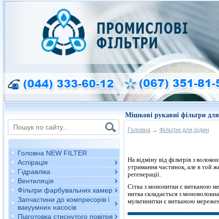
Мішкові рукавні фільтри дл
Головна
→
Фільтри для рідин
Головна NEW FILTER
На відміну від фільтрів з волоко
Аспірація
утримання частинок, але в той же
Гідравліка
регенерації.
Вентиляція
Сітка з мононитки є витканою м
Фільтри фарбувальних камер
нитка складається з моноволокна 
Запчастини до компресорів і
мультинитки є витканою мережею.
вакуумних насосів
Підготовка стиснутого повітря