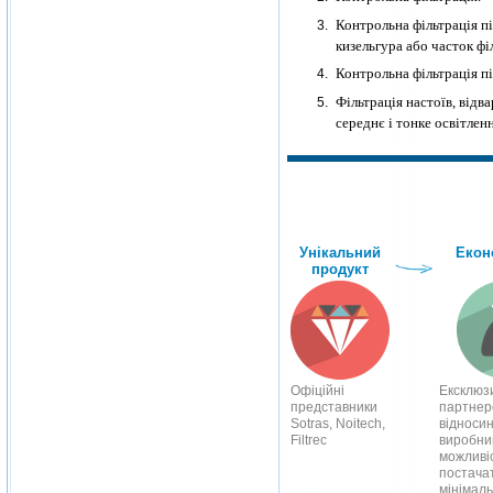
Контрольна фільтрація пі
кизельгура або часток філ
Контрольна фільтрація пі
Фільтрація настоїв, відв
середнє і тонке освітленн
Унікальний
Екон
продукт
Офіційні
Ексклюз
представники
партнерс
Sotras, Noitech,
відносин
Filtrec
виробни
можливі
постача
мінімал