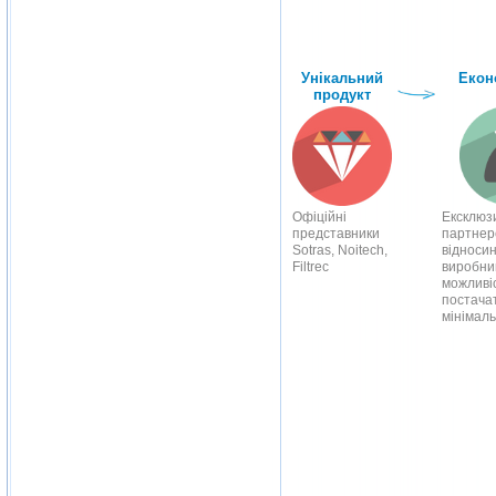
Унікальний
Екон
продукт
Офіційні
Ексклюз
представники
партнерс
Sotras, Noitech,
відносин
Filtrec
виробни
можливі
постача
мінімал