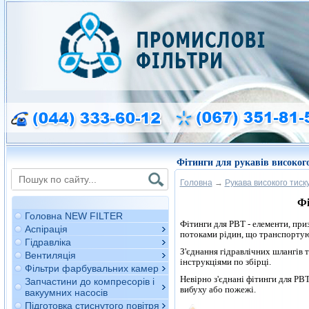
Фітинги для рукавів високог
Головна
→
Рукава високого тиск
Фі
Головна NEW FILTER
Фітинги для РВТ - елементи, при
Аспірація
потоками рідин, що транспортую
Гідравліка
З'єднання гідравлічних шлангів т
Вентиляція
інструкціями по збірці.
Фільтри фарбувальних камер
Невірно з'єднані фітинги для РВ
Запчастини до компресорів і
вибуху або пожежі.
вакуумних насосів
Підготовка стиснутого повітря