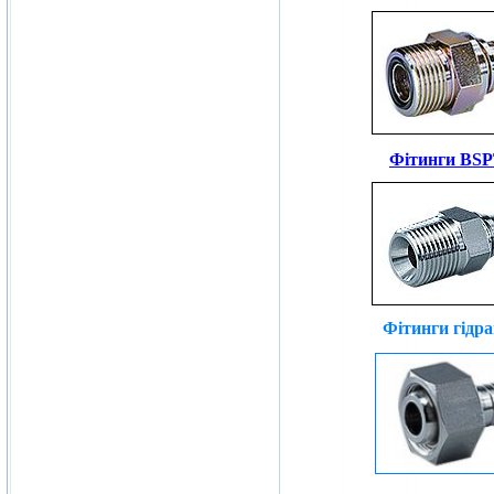
Фітинги BSP
Фітинги гідр