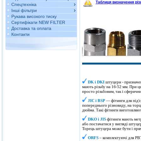
Таблиця визначення різ
Спецтехніка
Інші фільтри
Рукава високого тиску
Сертифікати NEW FILTER
Доставка та оплата
Контакти
DK і DKI
штуцери
- призначе
мають різьбу на 16-52 мм. При 
просто різьбовим, так і сферич
JIC і BSP
— фітинги для під'є
попереднього різновиду, на торця
дюйма. Такі фітинги виготовляю
DKO і JIS
фітинги мають метр
або постачатися у вигляді штуце
Торець штуцера може бути і прям
ORFS
– комплектуючі для РВ