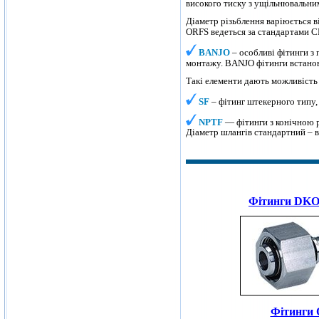
високого тиску з ущільнювальни
Діаметр різьблення варіюється в
ORFS ведеться за стандартами 
BANJO
– особливі фітинги з
монтажу. BANJO фітинги встанов
Такі елементи дають можливість 
SF
– фітинг штекерного типу,
NPTF
— фітинги з конічною рі
Діаметр шлангів стандартний – ві
Фітинги DKO
Фітинги