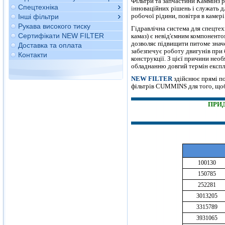
Фільтри та запчастини Каммінз 
Спецтехніка
інноваційних рішень і служать 
робочої рідини, повітря в камері
Інші фільтри
Рукава високого тиску
Гідравлічна система для спецте
Сертифікати NEW FILTER
камаз) є невід'ємним компонент
дозволяє підвищити питоме значе
Доставка та оплата
забезпечує роботу двигунів при 
Контакти
конструкції. З цієї причини необ
обладнанню довгий термін експл
NEW FILTER
здійснює прямі по
фільтрів CUMMINS для того, щоб
ПРИД
100130
150785
252281
3013205
3315789
3931065