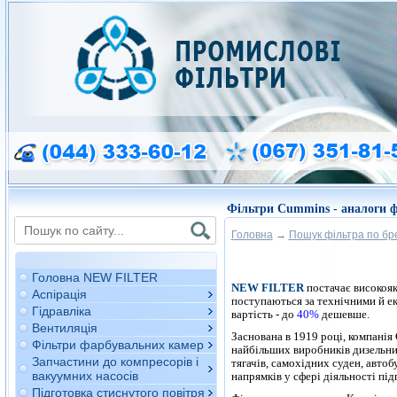
Фільтри Cummins - аналоги ф
Головна
→
Пошук фільтра по бр
Філ
Головна NEW FILTER
NEW FILTER
постачає високояк
Аспірація
поступаються за технічними й е
Гідравліка
вартість - до
40%
дешевше.
Вентиляція
Заснована в 1919 році, компані
Фільтри фарбувальних камер
найбільших виробників дизельних
Запчастини до компресорів і
тягачів, самохідних суден, автоб
вакуумних насосів
напрямків у сфері діяльності під
Підготовка стиснутого повітря