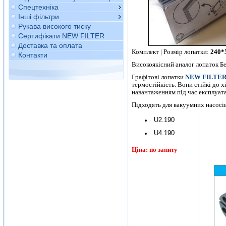
Спецтехніка
Інші фільтри
Рукава високого тиску
Сертифікати NEW FILTER
Доставка та оплата
Комплект | Розмір лопатки:
240*
Контакти
Високоякісний аналог лопаток Бе
Графітові лопатки
NEW FILTE
термостійкість. Вони стійкі до 
навантаженням під час експлуата
Підходять для вакуумних насосів
U2.190
U4.190
Ціна: по запиту