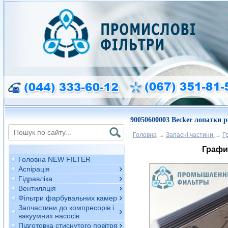
90050600003 Becker лопатки р
Головна
→
Запасні частини
→
Г
Графи
Головна NEW FILTER
Аспірація
Гідравліка
Вентиляція
Фільтри фарбувальних камер
Запчастини до компресорів і
вакуумних насосів
Підготовка стиснутого повітря