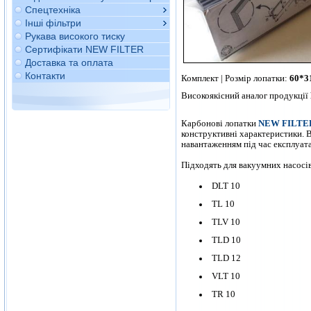
Спецтехніка
Інші фільтри
Рукава високого тиску
Сертифікати NEW FILTER
Доставка та оплата
Контакти
Комплект | Розмір лопатки:
60*3
Високоякісний аналог продукції
Карбонові лопатки
NEW FILTE
конструктивні характеристики. 
навантаженням під час експлуат
Підходять для вакуумних насосів
DLT 10
TL 10
TLV 10
TLD 10
TLD 12
VLT 10
TR 10