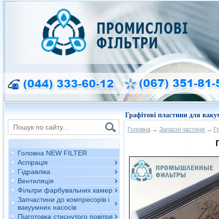
Графітові пластини для вакум
Головна
→
Запасні частини
→
Г
Головна NEW FILTER
Аспірація
Гідравліка
Вентиляція
Фільтри фарбувальних камер
Запчастини до компресорів і
вакуумних насосів
Підготовка стиснутого повітря