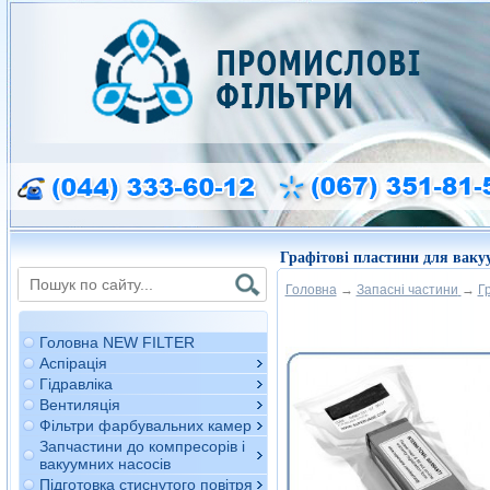
Графітові пластини для вакуу
Головна
→
Запасні частини
→
Г
Головна NEW FILTER
Аспірація
Гідравліка
Вентиляція
Фільтри фарбувальних камер
Запчастини до компресорів і
вакуумних насосів
Підготовка стиснутого повітря