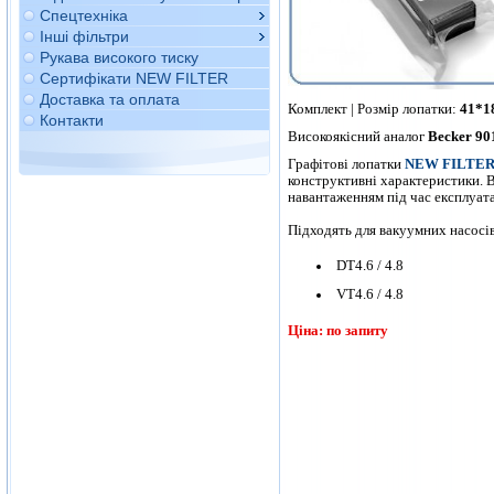
Спецтехніка
Інші фільтри
Рукава високого тиску
Сертифікати NEW FILTER
Доставка та оплата
Комплект | Розмір лопатки:
41*1
Контакти
Високоякісний аналог
Becker 90
Графітові лопатки
NEW FILTE
конструктивні характеристики. 
навантаженням під час експлуат
Підходять для вакуумних насосів
DT4.6 / 4.8
VT4.6 / 4.8
Ціна: по запиту