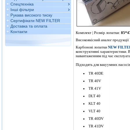
Спецтехніка
Інші фільтри
Рукава високого тиску
Сертифікати NEW FILTER
Доставка та оплата
Контакти
Комплект | Розмір лопатки:
85*4
Високоякісний аналог продукції
Карбонові лопатки
NEW FILTE
конструктивні характеристики. 
навантаженням під час експлуат
Підходять для вакуумних насосів
TR 40DE
TR 40V
TR 41V
DLT 40
KLT 40
VLT 40
TR 40DV
TR 41DV