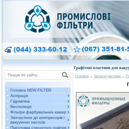
Графітові пластини для вакуу
Головна
→
Запасні частини
→
Г
Головна NEW FILTER
Аспірація
Гідравліка
Вентиляція
Фільтри фарбувальних камер
Запчастини до компресорів і
вакуумних насосів
Підготовка стиснутого повітря