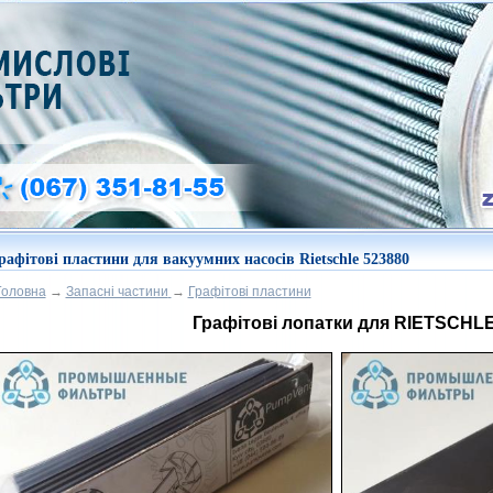
рафітові пластини для вакуумних насосів Rietschle 523880
Головна
→
Запасні частини
→
Графітові пластини
Графітові лопатки для RIETSCHLE