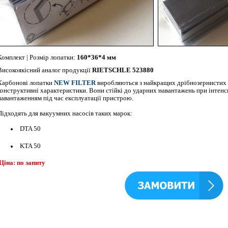
Комплект | Розмір лопатки:
160*36*4 мм
Високоякісний аналог продукції
RIETSCHLE 523880
Карбонові лопатки
NEW FILTER
виробляються з найкращих дрібнозернистих 
конструктивні характеристики. Вони стійкі до ударних навантажень при інтен
навантаженням під час експлуатації пристрою.
Підходять для вакуумних насосів таких марок:
DTA 50
KTA 50
Ціна: по запиту