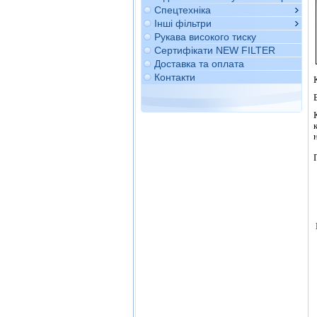
Спецтехніка
Інші фільтри
Рукава високого тиску
Сертифікати NEW FILTER
Доставка та оплата
Контакти