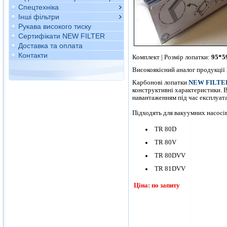
Спецтехніка
Інші фільтри
Рукава високого тиску
Сертифікати NEW FILTER
Доставка та оплата
Контакти
Комплект | Розмір лопатки:
95*5
Високоякісний аналог продукції
Карбонові лопатки
NEW FILTE
конструктивні характеристики. 
навантаженням під час експлуат
Підходять для вакуумних насосів
TR 80D
TR 80V
TR 80DVV
TR 81DVV
Ціна: по запиту