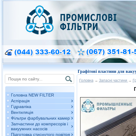
Графітові пластини для вакуу
Головна
→
Запасні частини
→
Г
Головна NEW FILTER
Аспірація
Гідравліка
Вентиляція
Фільтри фарбувальних камер
Запчастини до компресорів і
вакуумних насосів
Підготовка стиснутого повітря