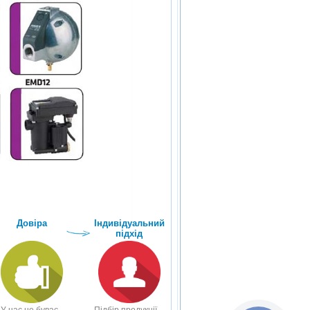
Довіра
Індивідуальний
підхід
У нас не буває
Підбір продукції