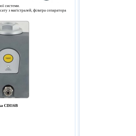
ої системи.
ату з магістралей, фільтра сепаратора
ика CDI16B