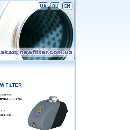
W FILTER
далення
ична система
я в
ається, і