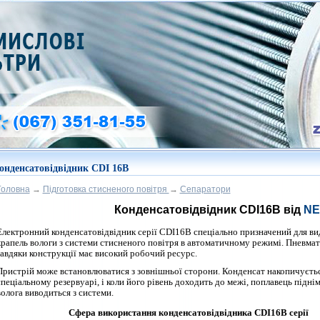
онденсатовідвідник CDI 16B
Головна
→
Підготовка стисненого повітря
→
Сепаратори
Конденсатовідвідник CDI16B від
NE
Електронний конденсатовідвідник серії CDI16B спеціально призначений для ви
крапель вологи з системи стисненого повітря в автоматичному режимі.
Пневмат
завдяки конструкції має високий робочий ресурс.
Пристрій може встановлюватися з зовнішньої сторони. Конденсат накопичуєтьс
спеціальному резервуарі, і коли його рівень доходить до межі, поплавець піднім
волога виводиться з системи.
Сфера використання конденсатовідвідника CDI16B серії