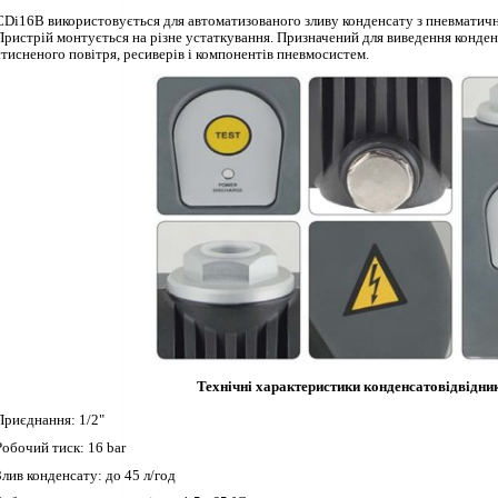
CDi16B використовується для автоматизованого зливу конденсату з пневматичн
Пристрій монтується на різне устаткування. Призначений для виведення конденс
стисненого повітря, ресиверів і компонентів пневмосистем.
Технічні характеристики конденсатовідвідн
Приєднання: 1/2"
Робочий тиск: 16 bar
Злив конденсату: до 45 л/год