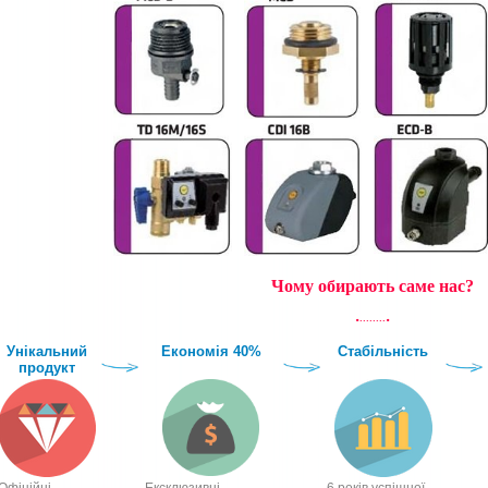
Чому обирають саме нас?
.
.
........
Унікальний
Економія 40%
Стабільність
продукт
Офіційні
Ексклюзивні
6 років успішної